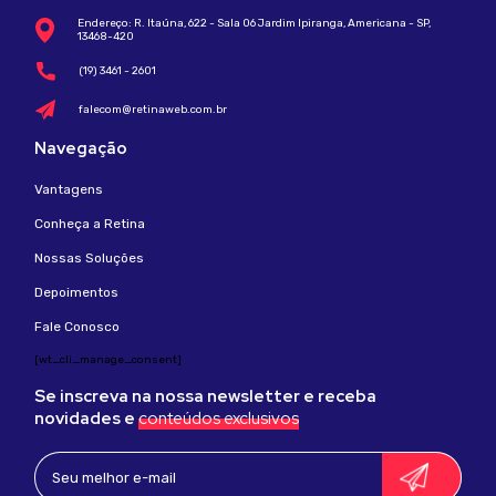
Endereço: R. Itaúna, 622 - Sala 06
Jardim Ipiranga, Americana - SP,
13468-420
(19) 3461 - 2601
falecom@retinaweb.com.br
Navegação
Vantagens
Conheça a Retina
Nossas Soluções
Depoimentos
Fale Conosco
[wt_cli_manage_consent]
Se inscreva na nossa newsletter e receba
novidades e
conteúdos exclusivos